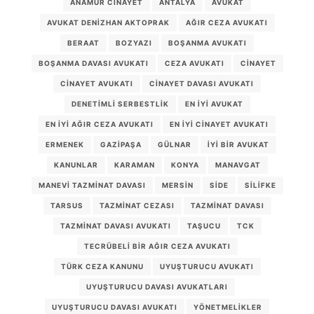
ANAMUR CINAYET
ANTALYA
AVUKAT
AVUKAT DENIZHAN AKTOPRAK
AĞIR CEZA AVUKATI
BERAAT
BOZYAZI
BOŞANMA AVUKATI
BOŞANMA DAVASI AVUKATI
CEZA AVUKATI
CINAYET
CINAYET AVUKATI
CINAYET DAVASI AVUKATI
DENETIMLI SERBESTLIK
EN IYI AVUKAT
EN IYI AĞIR CEZA AVUKATI
EN IYI CINAYET AVUKATI
ERMENEK
GAZIPAŞA
GÜLNAR
IYI BIR AVUKAT
KANUNLAR
KARAMAN
KONYA
MANAVGAT
MANEVI TAZMINAT DAVASI
MERSIN
SIDE
SILIFKE
TARSUS
TAZMINAT CEZASI
TAZMINAT DAVASI
TAZMINAT DAVASI AVUKATI
TAŞUCU
TCK
TECRÜBELI BIR AĞIR CEZA AVUKATI
TÜRK CEZA KANUNU
UYUŞTURUCU AVUKATI
UYUŞTURUCU DAVASI AVUKATLARI
UYUŞTURUCU DAVASI AVUKATI
YÖNETMELIKLER