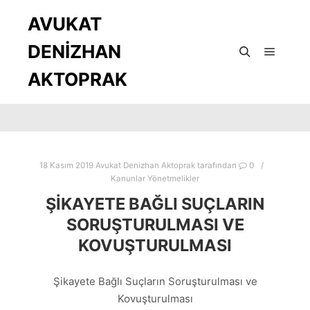
AVUKAT
DENİZHAN
Ana m
Ara
AKTOPRAK
18 Kasım 2019
Avukat Denizhan Aktoprak
tarafından
0
Kanunlar Yönetmelikler
ŞIKAYETE BAĞLI SUÇLARIN
SORUŞTURULMASI VE
KOVUŞTURULMASI
Şikayete Bağlı Suçların Soruşturulması ve
Kovuşturulması