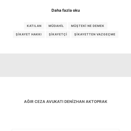
Daha fazla oku
KATILAN
MÜDAHIL
MÜŞTEKI NE DEMEK
ŞIKAYET HAKKI
ŞIKAYETÇI
ŞIKAYETTEN VAZGEÇME
AĞIR CEZA AVUKATI DENIZHAN AKTOPRAK