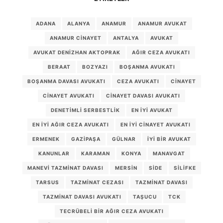
ADANA
ALANYA
ANAMUR
ANAMUR AVUKAT
ANAMUR CINAYET
ANTALYA
AVUKAT
AVUKAT DENIZHAN AKTOPRAK
AĞIR CEZA AVUKATI
BERAAT
BOZYAZI
BOŞANMA AVUKATI
BOŞANMA DAVASI AVUKATI
CEZA AVUKATI
CINAYET
CINAYET AVUKATI
CINAYET DAVASI AVUKATI
DENETIMLI SERBESTLIK
EN IYI AVUKAT
EN IYI AĞIR CEZA AVUKATI
EN IYI CINAYET AVUKATI
ERMENEK
GAZIPAŞA
GÜLNAR
IYI BIR AVUKAT
KANUNLAR
KARAMAN
KONYA
MANAVGAT
MANEVI TAZMINAT DAVASI
MERSIN
SIDE
SILIFKE
TARSUS
TAZMINAT CEZASI
TAZMINAT DAVASI
TAZMINAT DAVASI AVUKATI
TAŞUCU
TCK
TECRÜBELI BIR AĞIR CEZA AVUKATI