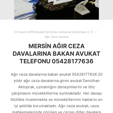
02 Kasım 2019
Avukat Denizhan Aktoprak
tarafından
0
Ağır Ceza Avukatı
MERSIN AĞIR CEZA
DAVALARINA BAKAN AVUKAT
TELEFONU 05428177636
Ağır ceza davalarına bakan avukat 05428177636 20
yıldır ağır ceza davalarına giren avukat Denizhan
Aktoprak, uzmanlığını deneyimlerini ve titiz
çalışmasını müvekkillerine sunmaktadır. Her davayı
titizlikle incelemekte ve müvekkillerinin haklarını en
iyi şekilde korumaktadır. Ağır ceza avukatı, ceza
mahkemelerinde görülen ve cezası diğer davalara