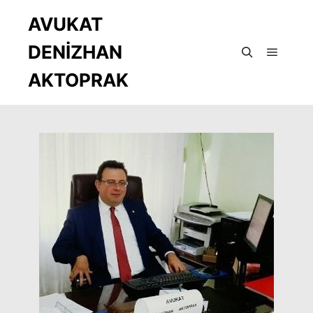
AVUKAT
DENİZHAN
Ana m
Ara
AKTOPRAK