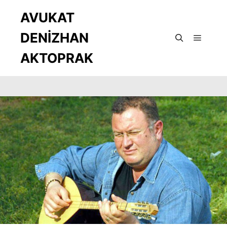
AVUKAT
DENİZHAN
Ana m
Ara
AKTOPRAK