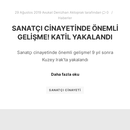
29 Ağustos 2019
Avukat Denizhan Aktoprak
tarafından
0
Haberler
SANATÇI CINAYETINDE ÖNEMLI
GELIŞME! KATIL YAKALANDI
Sanatçı cinayetinde önemli gelişme! 9 yıl sonra
Kuzey Irak’ta yakalandı
Daha fazla oku
SANATÇI CINAYETI