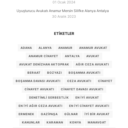
01 Ocak 2024
Uyuşturucu Avukatı Anamur Mersin Silifke Alanya Antalya
30 Aralık 2023
ETIKETLER
ADANA
ALANYA
ANAMUR
ANAMUR AVUKAT
ANAMUR CINAYET
ANTALYA
AVUKAT
AVUKAT DENIZHAN AKTOPRAK
AĞIR CEZA AVUKATI
BERAAT
BOZYAZI
BOŞANMA AVUKATI
BOŞANMA DAVASI AVUKATI
CEZA AVUKATI
CINAYET
CINAYET AVUKATI
CINAYET DAVASI AVUKATI
DENETIMLI SERBESTLIK
EN IYI AVUKAT
EN IYI AĞIR CEZA AVUKATI
EN IYI CINAYET AVUKATI
ERMENEK
GAZIPAŞA
GÜLNAR
IYI BIR AVUKAT
KANUNLAR
KARAMAN
KONYA
MANAVGAT