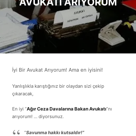
AVUKATI ARIYORUM
İyi Bir Avukat Arıyorum! Ama en iyisini!
Yanlışlıkla karıştığınız bir olaydan sizi çekip
çıkaracak,
En iyi “
Ağır Ceza Davalarına Bakan Avukatı
”nı
arıyorum! … diyorsunuz.
“
Savunma hakkı kutsaldır!”