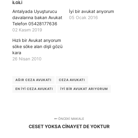
İLGILI
Antalyada Uyuşturucu
İyi bir avukat arıyorum
davalarına bakan Avukat
05 Ocak 2016
Telefon 05428177636
02 Kasım 2019
Hızlı bir Avukat arıyorum
söke söke alan dişli gözü
kara
26 Nisan 2010
AĞIR CEZA AVUKATI
CEZA AVUKATI
EN IYI CEZA AVUKATI
IYI BIR AVUKAT ARIYORUM
ÖNCEKI MAKALE
CESET YOKSA CINAYET DE YOKTUR